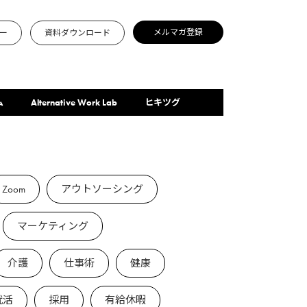
メルマガ登録
ー
資料ダウンロード
ム
Alternative Work Lab
ヒキツグ
Zoom
アウトソーシング
マーケティング
介護
仕事術
健康
就活
採用
有給休暇