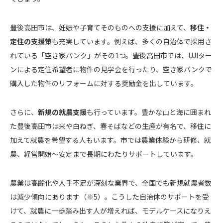
豊後高田市は、妊娠や子育てそのものへの支援に加えて、
移住・
定住の支援策
も充実しています。例えば、多くの自治体で採用さ
れている「空き家バンク」がその1つ。豊後高田市では、UJIター
ンによる定住希望者に物件の見学会を行ったり、空き家バンクで
購入した物件のリフォームに対する奨励金を出しています。
さらに、
新規の就農支援
も行っています。豊かな山と海に囲まれ
た豊後高田市は米や白ねぎ、春そばなどの生産が有名で、移住に
加えて就農を希望する人もいます。市では農業体験から研修、就
農、経営開始〜安定まで長期にわたりサポートしています。
農業は高齢化や人手不足が深刻な業界で、全国でも新規就農者数
は減少傾向にあります（※5）。こうした自治体のサポートを受
けて、就農に一歩踏み出す人が増えれば、モデルケースになりえ