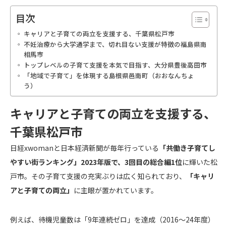
目次
キャリアと子育ての両立を支援する、千葉県松戸市
不妊治療から大学通学まで、切れ目ない支援が特徴の福島県南
相馬市
トップレベルの子育て支援を本気で目指す、大分県豊後高田市
「地域で子育て」を体現する島根県邑南町（おおなんちょ
う）
キャリアと子育ての両立を支援する、
千葉県松戸市
日経xwomanと日本経済新聞が毎年行っている
「共働き子育てし
やすい街ランキング」2023年版で、3回目の総合編1位
に輝いた松
戸市。その子育て支援の充実ぶりは広く知られており、
「キャリ
アと子育ての両立」
に主眼が置かれています。
例えば、待機児童数は「9年連続ゼロ」を達成（2016〜24年度）