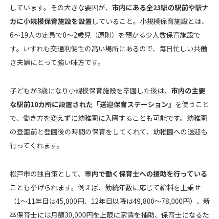
しています。その大きな要因が、
市内にある全23駅の駅前や駅ナ
カに小規模保育施設を設置
していること。小規模保育施設とは、
6〜19人の定員で0～2歳児（原則）を預かる少人数保育施設で
す。いずれも交通利便性の高い場所にあるので、毎日忙しい共働
き夫婦にとって強い味方です。
子どもが3歳になり小規模保育施設を卒園した後は、
市内の主要
な駅前10カ所に設置された「送迎保育ステーション」
を使うこと
で、働き方を変えずに幼稚園に入園することも可能です。幼稚園
の登園前と登園後の時間の保育をしてくれて、幼稚園への送迎も
行ってくれます。
松戸市の独自策として、
市内で働く保育士への援助を行っている
ことも挙げられます。例えば、勤続年数に応じて給料を上乗せ
（1～11年目は45,000円、12年目以降は49,800〜78,000円）、新
卒保育士には月額30,000円を上限に家賃を補助、保育士になるた