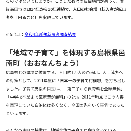
るのではないでしょうか。こうした数々の独自施策が実って、豊
後高田市は
2014年から10年連続で、人口の社会増（転入者が転出
者を上回ること）を実現しています。
※5出典：
令和4年新規就農者調査結果
「地域で子育て」を体現する島根県邑
南町（おおなんちょう）
広島県との県境に位置する、人口約1万人の邑南町。人口減少へ
の対策として、2011年度に
「日本一の子育て村構想」
を打ち出し
ました。子育て支援の目玉は、「第二子から保育料を全額無料」
「中学校卒業まで医療費が無料」の2つ。2011年時点でこの内容
を実現していた自治体は多くなく、全国の先をいく事例であった
といえます。
そんな邑南町の特徴は、
地域全体で子育てに向き合っている
こ