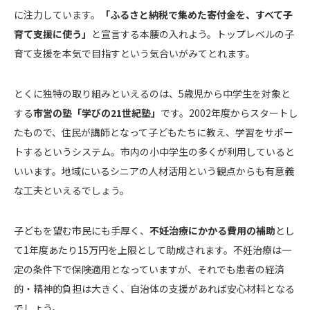
に注力しています。
「ふるさと納税で集めた寄付金を、すべて子
育て支援に使う」
と宣言する本腰の入れよう。トップレベルの子
育て支援を本気で目指すという気合いがみてとれます。
とくに独特の取り組みといえるのは、5歳児から中学生を対象と
する
市営の塾「学びの21世紀塾」
です。2002年度からスタートし
たもので、住民が講師となって子どもたちに教え、学習をサポー
トするというシステム。市内の小中学生の多くが利用していると
いいます。地域にいるシニアの人材活用という観点からも有意義
な工夫といえるでしょう。
子どもを望む市民にも手厚く、
不妊治療にかかる費用の補助
とし
て1年度あたり15万円を上限として助成されます。不妊治療は一
定の条件下で保険適用となっていますが、それでも患者の経済
的・精神的負担は大きく、自治体の支援があれば安心材料となる
でしょう。