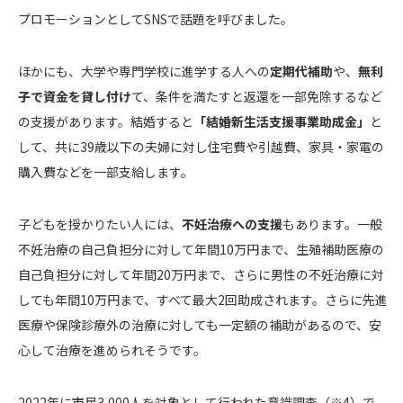
プロモーションとしてSNSで話題を呼びました。
ほかにも、大学や専門学校に進学する人への
定期代補助
や、
無利
子で資金を貸し付け
て、条件を満たすと返還を一部免除するなど
の支援があります。結婚すると
「結婚新生活支援事業助成金」
と
して、共に39歳以下の夫婦に対し住宅費や引越費、家具・家電の
購入費などを一部支給します。
子どもを授かりたい人には、
不妊治療への支援
もあります。一般
不妊治療の自己負担分に対して年間10万円まで、生殖補助医療の
自己負担分に対して年間20万円まで、さらに男性の不妊治療に対
しても年間10万円まで、すべて最大2回助成されます。さらに先進
医療や保険診療外の治療に対しても一定額の補助があるので、安
心して治療を進められそうです。
2022年に市民3,000人を対象として行われた意識調査（※4）で