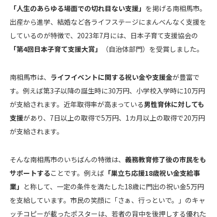
「人生のあらゆる場面での切れ目ない支援」
を掲げる南相馬市。
出産から進学、結婚など各ライフステージにまんべんなく支援を
しているのが特徴で、2023年7月には、日本子育て支援協会の
「第4回日本子育て支援大賞」
（自治体部門）を受賞しました。
南相馬市は、
ライフイベントに関する祝い金や支援金
が豊富で
す。例えば第3子以降の誕生時に30万円、小学校入学時に10万円
が支給されます。近年取得率が高まっている
男性育休に対しても
支援
があり、7日以上の取得で5万円、1カ月以上の取得で20万円
が支給されます。
そんな南相馬市のいちばんの特徴は、
義務教育修了後の市民をも
サポートする
ことです。例えば
「巣立ち応援18歳祝い金支給事
業」
と称して、一定の条件を満たした18歳に門出の祝い金5万円
を支給しています。市民の笑顔に「さぁ、行っといで。」のキャ
ッチコピーが載ったポスターは、若者の背中を後押しする優れた