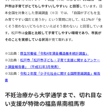
戸市は子育てがとてもしやすい/しやすい」と回答
しています。日
本全国を対象とした意識調査（※3）では、「自国が子どもを生
み育てやすい国だと思うか」という質問に対して、61.1%が「全
くそう思わない/どちらかといえばそう思わない」と回答していま
す。松戸市は
全国と比較して子育てしやすい環境であり、市民が
そのことを実感している状況
が見て取れます。
※1出典：
厚生労働省「令和4年賃金構造基本統計調査」
※2出典：
松戸市「松戸市子ども・子育て支援に関するアンケー
ト調査報告書」（平成31年3月発表）
※3出典：
令和２年度「少子化社会に関する国際意識調査」報告
書
不妊治療から大学通学まで、切れ目な
い支援が特徴の福島県南相馬市