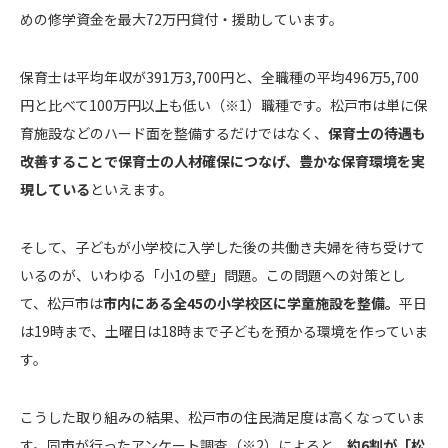
めの修学資金を最大72万円貸付・援助しています。
保育士は平均年収が391万3,700円と、全職種の平均496万5,700
円と比べて100万円以上も低い（※1）職種です。松戸市は単に保
育施設などのハード面を整備するだけではなく、
保育士の待遇も
改善することで保育士の人材確保につなげ、豊かな保育環境を実
現している
といえます。
そして、子どもが小学校に入学した後の共働き夫婦を待ち受けて
いるのが、いわゆる「小1の壁」問題。この問題への対策とし
て、松戸市は
市内にある全45の小学校区に学童施設を整備。
平日
は19時まで、土曜日は18時まで子どもを預かる環境を作っていま
す。
こうした取り組みの結果、松戸市の住民満足度は高くなっていま
す。同市が行ったアンケート調査（※2）によると、
約6割が「松