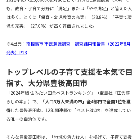
も、教育・子育て分野に「満足」または「やや満足」と答えた人
は多く、とくに「保育・幼児教育の充実」（28.8％）「子育て環
境の充実」（27.0%）が高く評価されました。
※4出典：
南相馬市 市民意識調査 調査結果報告書（2022年8月
発表）P23
トップレベルの子育て支援を本気で目
指す、大分県豊後高田市
「2024年版 住みたい田舎ベストランキング」（宝島社『田舎暮
らしの本』）で、
「人口3万人未満の市」全4部門で全国1位を獲
得
した豊後高田市。12年間連続で「ベスト3以内」を達成してい
る唯一の自治体です。
そんな豊後高田市は、「地域の活力は人」を掲げて、子育て支援