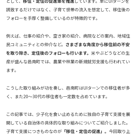
として、
移住・定住の促進策を推進
しています。単にUIターンを
誘致するだけではなく、子育て世帯の流入を想定して、移住後の
フォローを手厚く整備しているのが特徴的です。
例えば、仕事の紹介や、空き家の紹介、病院などの案内、地域住
民コミュニティとの仲介など。
さまざまな角度から移住前の不安
を取り除き、定住後のフォローも行います。
米やぶどうなどの生
産が盛んな邑南町では、農業や林業の新規就労支援も行われてい
ます。
こうした取り組みが功を奏し、邑南町はUIターンでの移住者が多
く、また20～30代の移住者も一定数を占めています。
この記事では、少子化を食い止めるために独自の子育て支援を展
開している自治体の具体的な取り組みについてご紹介しました。
子育て支援につきものなのが
「移住・定住の促進」。
今回取り上