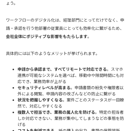
ょう。
ワークフローのデジタル化は、経理部門にとってだけでなく、申
請・承認を行う他部署の従業員にとっても効率化に繋がるため、
会社全体にポジティブな影響をもたらします
。
具体的には以下のようなメリットが挙げられます。
申請から承認まで、すべてリモートで対応できる
。スマホ
連携が可能なシステムを選べば、移動中や隙間時間にも対
応でき、業務効率が上がる
セキュリティレベルが高まる
。申請書類の紛失や権限者以
外による閲覧、申請内容の改ざんなどの防止に繋がる
状況を把握しやすくなる
。案件ごとのステータスが一目瞭
然で、対応しやすくなる
複数人で担当でき、業務の属人化を防げる
。特定の担当者
しか対応できない、業務が集中してしまうなどの事態を防
げる
コストを削減できる
。紙の購入や出力、書類の保管場所、