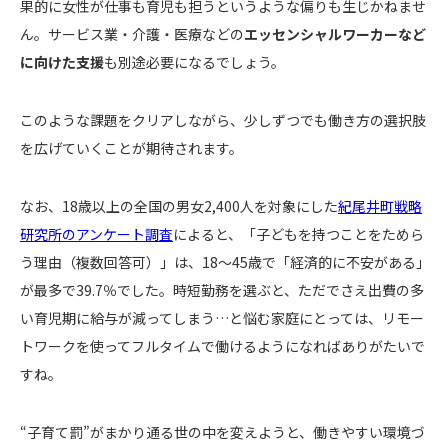
果的に女性が仕事も育児も担うというような偏りも生じかねませ
ん。サービス業・介護・医療などの
エッセンシャルワーカーなど
に向けた支援
も別途必要になるでしょう。
このような課題をクリアしながら、少しずつでも働き方の選択肢
を広げていくことが期待されます。
なお、18歳以上の全国の男女2,400人を対象にした
紀尾井町戦略
研究所のアンケート調査
によると、「子どもを持つことをためら
う理由（複数回答可）」は、18〜45歳で「経済的に不安がある」
が最多で39.7％でした。時短勤務を選ぶと、ただでさえ出費の多
い育児期に給与が減ってしまう…と悩む家庭にとっては、リモー
トワークを使ってフルタイムで働けるようになればありがたいで
すね。
“子育て罰”がまかり通る世の中を変えようと、働きやすい環境づ