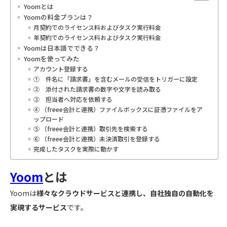
Yoomとは
Yoomの料金プランは？
月契約でのライセンス料およびタスク実行料金
年契約でのライセンス料およびタスク実行料金
Yoomは日本語でできる？
Yoomを使ってみた
アカウント登録する
① 件名に「請求書」を含むメールの受信をトリガーに設定
② 添付された請求書の数字や文字を読み取る
③ 担当者へ対応を依頼する
④ （freee会計と連携）ファイルボックスに証憑ファイルをア
ップロード
⑤ （freee会計と連携）取引先を検索する
⑥ （freee会計と連携）未決済取引を登録する
完成したタスクを実際に動かす
Yoom
とは
Yoomは
様々なクラウドサービスと連携し、自社独自の自動化を
実現するサービス
です。