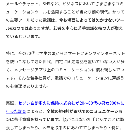
メールやチャット、SNSなど、ビジネスにおいてさまざまなコミ
ュニケーションツールを活用することが当たり前の現代。かつて
の主要ツールだった
電話は、今も場面によっては欠かせないツー
ルの1つではありますが、若者を中心に苦手意識を持つ人が増え
ている
といいます。
特に、今の20代は学生の頃からスマートフォンやインターネット
を使いこなしてきた世代。自宅に固定電話を置いていない人が多
く、メッセージアプリ上のコミュニケーションに慣れ親しんでい
ます。そんな若手社員が、電話でのコミュニケーションに戸惑う
のも無理はありません。
実際、
セゾン自動車火災保険株式会社が20～60代の男女300名に
行った調査
によると、
全体の約4割が電話でのコミュニケーショ
ンに苦手意識を持っています。
顔が見えない相手と話すことに緊
張してしまったり、メモを取るのにあわててしまったり…特に、