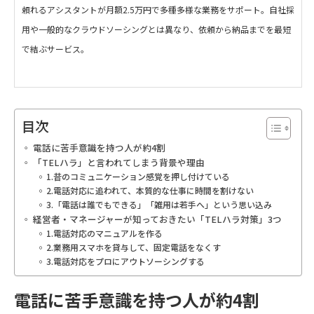
頼れるアシスタントが月額2.5万円で多種多様な業務をサポート。自社採
用や一般的なクラウドソーシングとは異なり、依頼から納品までを最短
で結ぶサービス。
目次
電話に苦手意識を持つ人が約4割
「TELハラ」と言われてしまう背景や理由
1.昔のコミュニケーション感覚を押し付けている
2.電話対応に追われて、本質的な仕事に時間を割けない
3.「電話は誰でもできる」「雑用は若手へ」という思い込み
経営者・マネージャーが知っておきたい「TELハラ対策」3つ
1.電話対応のマニュアルを作る
2.業務用スマホを貸与して、固定電話をなくす
3.電話対応をプロにアウトソーシングする
電話に苦手意識を持つ人が約4割