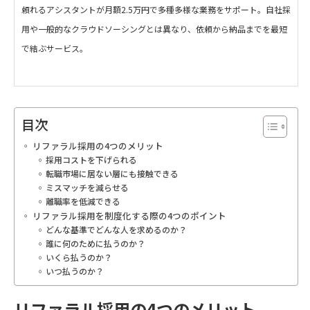
頼れるアシスタントが月額2.5万円で多種多様な業務をサポート。自社採
用や一般的なクラウドソーシングとは異なり、依頼から納品までを最短
で結ぶサービス。
目次
リファラル採用の4つのメリット
採用コストを下げられる
転職市場に居ない層にも接触できる
ミスマッチを減らせる
離職率を低減できる
リファラル採用を制度化する際の4つのポイント
どんな基準でどんな人を求めるのか？
誰に何のために払うのか？
いくら払うのか？
いつ払うのか？
リファラル採用の4つのメリット