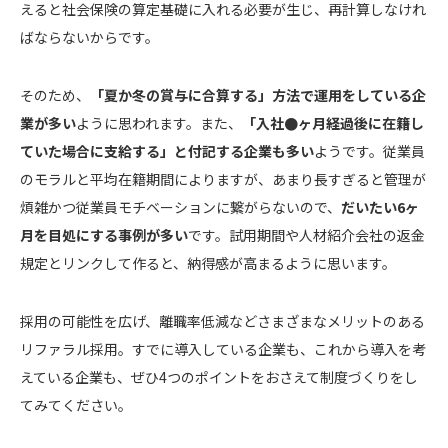
えると社会保険の算定基礎に入れる必要が生じ、再計算しなけれ
ばならないからです。
そのため、
「夏か冬の賞与に合算する」方法で運用をしている企
業が多い
ように思われます。また、
「入社●ヶ月経過後に在籍し
ていた場合に支給する」と付記する企業も多い
ようです。従業員
のモラルと平均在籍期間によりますが、あまり長すぎると管理が
煩雑かつ従業員モチベーションに繋がらないので、
だいたい6ヶ
月を目処にする事例が多い
です。試用期間や人材紹介会社の返金
規定とリンクして作ると、納得感が高まるように思います。
採用の可能性を広げ、離職率低減などさまざまなメリットのある
リファラル採用。すでに導入している企業も、これから導入を考
えている企業も、ぜひ4つのポイントをおさえて制度づくりをし
てみてください。