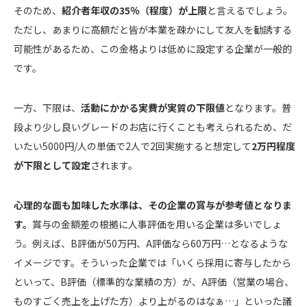
そのため、
紹介者年収の35％（程度）が上限
と言えるでしょう。
ただし、あまりに高額だと皆が本業を疎かにして友人を勧誘する
可能性があるため、この金格よりは低めに設定する企業が一般的
です。
一方、下限は、
活動にかかる実費が実質の下限値
となります。普
段より少し良いグレードのお店に行くことも考えられるため、だ
いたい5000円/人の単価で2人で2回実施すると想定して
2万円程度
が下限として設定
されます。
心理的な面も加味した水準は、その企業の賞与が参考値となりま
す。
賞与の金額差の根拠に人事評価を用いる企業は多いでしょ
う。例えば、B評価が50万円、A評価なら60万円…となるような
イメージです。そういった企業では「いくら採用に寄与したから
といって、B評価（標準的な業績の方）が、A評価（営業の場合、
ものすごく売上を上げた方）より上がるのはなぁ…」といった議